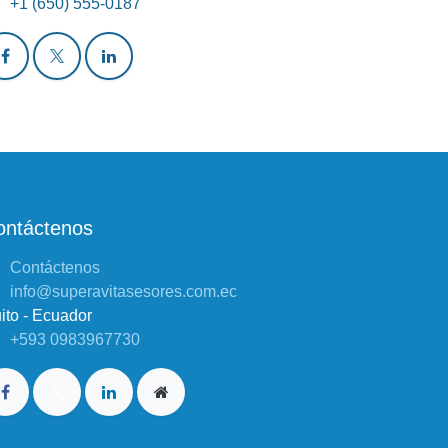
mos un equipo de personas apasionadas
e tienen el objetivo de mejorar la vida de
do el mundo con productos innovadores.
eamos productos increíbles para resolver
s problemas empresariales.
Contáctanos
info@tuempresa.ejemplo.com
+1 (650) 555-0187
ontáctenos