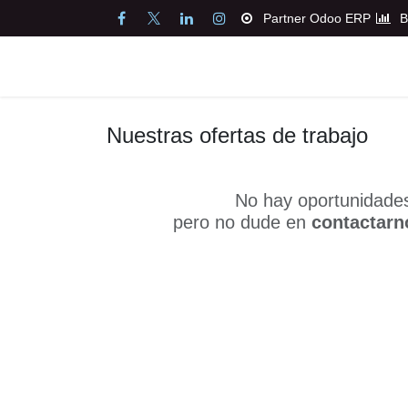
Ir al contenido
Partner Odoo ERP
Inicio
Servicios
Co
Nuestras ofertas de trabajo
No hay oportunidade
pero no dude en
contactar