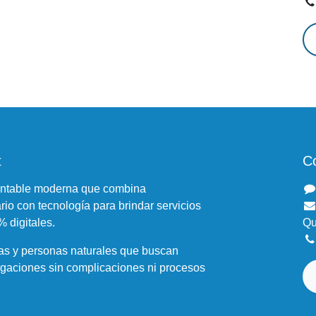
So
qu
to
Cr
su
t
C